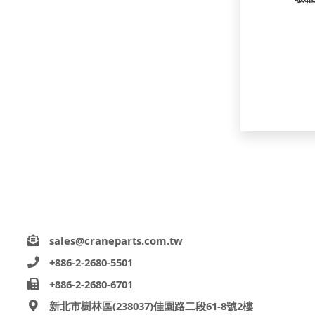
多功能靶機系統
消防遙控器系列
比
sales@craneparts.com.tw
+886-2-2680-5501
+886-2-2680-6701
新北市樹林區(238037)佳園路二段61-8號2樓