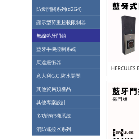
多功能靶機系統
阿波羅系列
防爆開關系列(d2G4)
消防遙控器系列
比
阿波羅系列(自動平衡)
顯示型荷重超載限制器
阿波羅Mini 系列
無線藍牙門鎖
邱比特 系列
藍牙手機控制系統
大力神 A系列
馬達緩衝器
HERCULES B
選購品
大力神 L系列
意大利G.G.防水開關
選購品
大力神 J系列
其他貿易類產品
其他專案設計
多功能靶機系統
消防遙控器系列