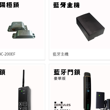
雙速系列
例 搖桿 無段變數
C-200EF
藍牙主機