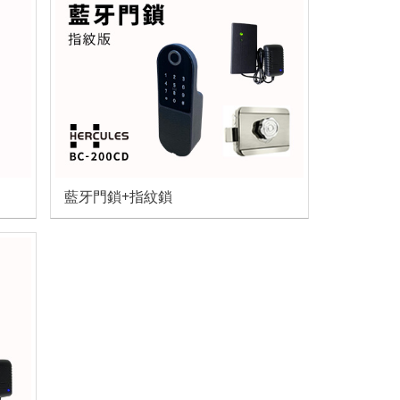
藍牙門鎖+指紋鎖