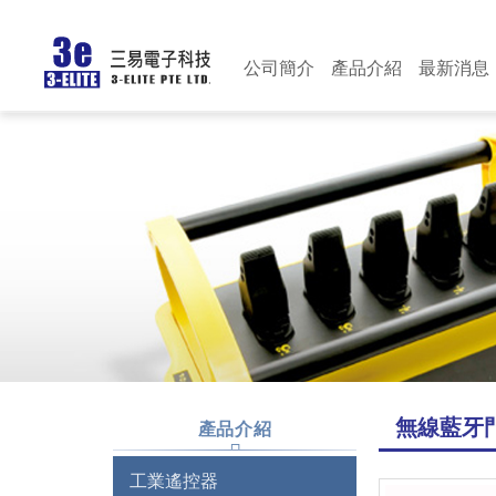
公司簡介
產品介紹
最新消息
關於我們
工業遙控器
新聞多媒體
部落格
國際認證
防爆開關系列(d2G4)
歷史沿革
顯示型荷重超載限制器
無線藍牙門鎖
藍牙手機控制系統
工
馬達緩衝器
意大利G.G.防水開關
無線藍牙
其他貿易類產品
產品介紹
其他專案設計
工業遙控器