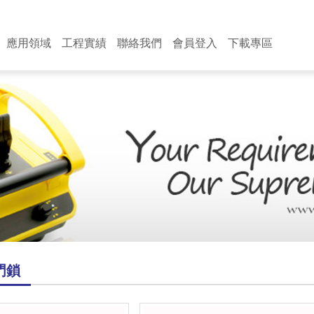
應用領域
工程實績
聯絡我們
會員登入
下載專區
藍芽門鎖
起重機 天車
國內實績
聯絡我們
會員登入
國外實績
業務洽詢
建築起重機
加入會員
忘記密碼
工程機械
車輛技術
業和內部物流應用
採礦和鑽井技術
港口和船泊技術
門鎖
林業和農業應用
單速系列